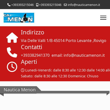
+393393215046
+393393215046
info@nauticamenon.it
Indirizzo
Via Delle Valli 1/B
45014 Porto Levante ,Rovigo
Contatti
+393382941370 email:
info@nauticamenon.it
Aperti
Lunedi-Venerdi: dalle 8:30 alle 12:30 dalle 14:00 al
Sabato: dalle 8:30 alle 12:30 Domenica: Chiuso
Nautica Menon